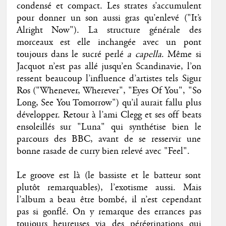
condensé et compact. Les strates s’accumulent
pour donner un son aussi gras qu’enlevé ("It’s
Alright Now"). La structure générale des
morceaux est elle inchangée avec un pont
toujours dans le sucré perlé
a capella
. Même si
Jacquot n’est pas allé jusqu’en Scandinavie, l’on
ressent beaucoup l’influence d’artistes tels Sigur
Ros ("Whenever, Wherever", "Eyes Of You", "So
Long, See You Tomorrow") qu’il aurait fallu plus
développer. Retour à l’ami Clegg et ses off beats
ensoleillés sur "Luna" qui synthétise bien le
parcours des BBC, avant de se resservir une
bonne rasade de curry bien relevé avec "Feel".
Le groove est là (le bassiste et le batteur sont
plutôt remarquables), l’exotisme aussi. Mais
l’album a beau être bombé, il n’est cependant
pas si gonflé. On y remarque des errances pas
toujours heureuses via des pérégrinations qui