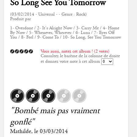
So Long See You Tomorrow
(03/02/2014 - Universal - - Genre : Rock)
Produit par
1- Overdone / 2- It's Alright Now / 3- Carry Me / 4- Home
By Now / 5- Whenever, Wherever / 6- Luna / 7- Eyes Off
You / 8- Feel / 9- Come To / 10- So Long, See You Tomorrow
Vous aussi, notez cet album ! (2 votes)
Consultez le barème de la colonne de droite
et donnez votre note à cet album
"Bombé mais pas vraiment
gonflé"
Mathilde
, le
03/03/2014