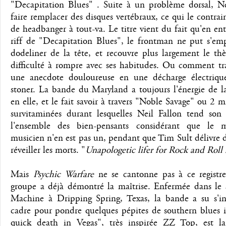
"Decapitation Blues" . Suite à un problème dorsal, Ne
faire remplacer des disques vertébraux, ce qui le contrain
de headbanger à tout-va. Le titre vient du fait qu'en en
riff de "Decapitation Blues", le frontman ne put s'em
dodeliner de la tête, et recouvre plus largement le th
difficulté à rompre avec ses habitudes. Ou comment tr
une anecdote douloureuse en une décharge électriq
stoner. La bande du Maryland a toujours l'énergie de l
en elle, et le fait savoir à travers "Noble Savage" ou 2 
survitaminées durant lesquelles Neil Fallon tend son
l'ensemble des bien-pensants considérant que le 
musicien n'en est pas un, pendant que Tim Sult délivre d
réveiller les morts. "
Unapologetic lifer for Rock and Roll 
Mais
Psychic Warfare
ne se cantonne pas à ce registre
groupe a déjà démontré la maîtrise. Enfermée dans le 
Machine à Dripping Spring, Texas, la bande a su s'in
cadre pour pondre quelques pépites de southern blues 
quick death in Vegas", très inspirée ZZ Top, est la