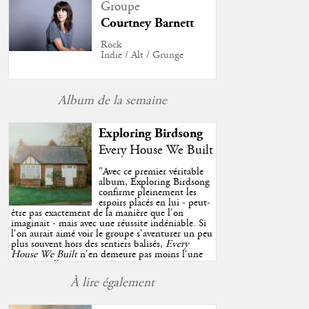
Groupe
Courtney Barnett
Rock
Indie / Alt / Grunge
Album de la semaine
Exploring Birdsong
Every House We Built
"
Avec ce premier véritable
album, Exploring Birdsong
confirme pleinement les
espoirs placés en lui - peut-
être pas exactement de la manière que l'on
imaginait - mais avec une réussite indéniable. Si
l'on aurait aimé voir le groupe s'aventurer un peu
plus souvent hors des sentiers balisés,
Every
House We Built
n'en demeure pas moins l'une
des très belles surprises de cette année, porté par
plusieurs morceaux qui trouveront sans difficulté
À lire également
une place de choix dans vos playlists estivales.
"