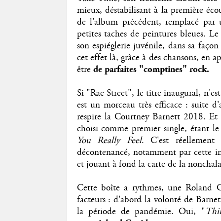
mieux, déstabilisant à la première éco
de l'album précédent, remplacé par u
petites taches de peintures bleues. Le
son espiéglerie juvénile, dans sa faço
cet effet là, grâce à des chansons, en 
être
de parfaites "comptines" rock.
Si "Rae Street", le titre inaugural, n'es
est un morceau très efficace : suite d
respire la Courtney Barnett 2018. Et 
choisi comme premier single, étant le
You Really Feel
. C'est réellement
décontenancé, notamment par cette int
et jouant à fond la carte de la nonchal
Cette boîte a rythmes, une Roland C
facteurs : d'abord la volonté de Barnet
la période de pandémie. Oui, "
Thi