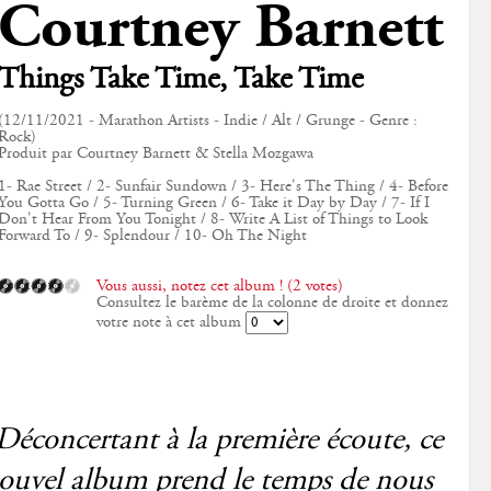
Courtney Barnett
Things Take Time, Take Time
(12/11/2021 - Marathon Artists - Indie / Alt / Grunge - Genre :
Rock)
Produit par Courtney Barnett & Stella Mozgawa
1- Rae Street / 2- Sunfair Sundown / 3- Here's The Thing / 4- Before
You Gotta Go / 5- Turning Green / 6- Take it Day by Day / 7- If I
Don't Hear From You Tonight / 8- Write A List of Things to Look
Forward To / 9- Splendour / 10- Oh The Night
Vous aussi, notez cet album ! (2 votes)
Consultez le barème de la colonne de droite et donnez
votre note à cet album
Déconcertant à la première écoute, ce
ouvel album prend le temps de nous