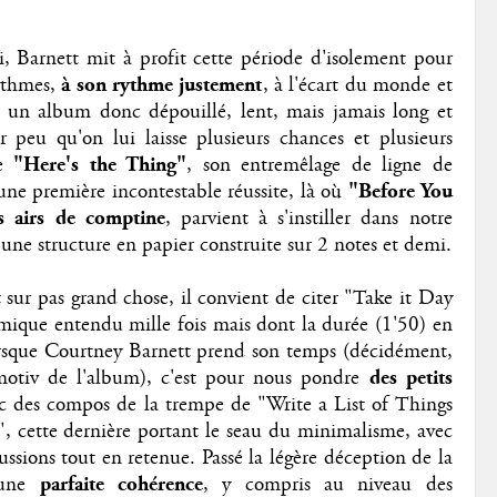
 Barnett mit à profit cette période d'isolement pour
rythmes,
à son rythme justement
, à l'écart du monde et
e un album donc dépouillé, lent, mais jamais long et
r peu qu'on lui laisse plusieurs chances et plusieurs
de
"Here's the Thing"
, son entremêlage de ligne de
 une première incontestable réussite, là où
"Before You
s airs de comptine
, parvient à s'instiller dans notre
une structure en papier construite sur 2 notes et demi.
ur pas grand chose, il convient de citer "Take it Day
thmique entendu mille fois mais dont la durée (1'50) en
orsque Courtney Barnett prend son temps (décidément,
itmotiv de l'album), c'est pour nous pondre
des petits
ec des compos de la trempe de "Write a List of Things
 cette dernière portant le seau du minimalisme, avec
ussions tout en retenue. Passé la légère déception de la
 une
parfaite cohérence
, y compris au niveau des