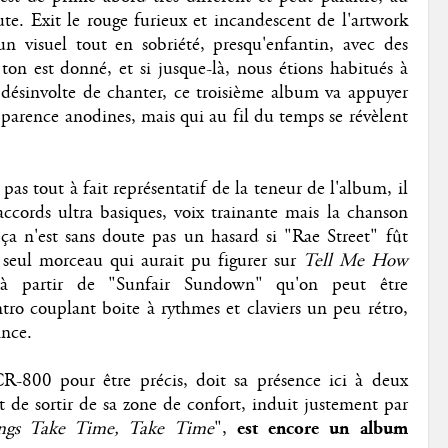
ute. Exit le rouge furieux et incandescent de l'artwork
n visuel tout en sobriété, presqu'enfantin, avec des
 ton est donné, et si jusque-là, nous étions habitués à
n désinvolte de chanter, ce troisième album va appuyer
apparence anodines, mais qui au fil du temps se révèlent
t pas tout à fait représentatif de la teneur de l'album, il
'accords ultra basiques, voix trainante mais la chanson
ça n'est sans doute pas un hasard si "Rae Street" fût
 seul morceau qui aurait pu figurer sur
Tell Me How
 à partir de "Sunfair Sundown" qu'on peut être
ro couplant boite à rythmes et claviers un peu rétro,
ance.
R-800 pour être précis, doit sa présence ici à deux
t de sortir de sa zone de confort, induit justement par
ngs Take Time, Take Time
",
est encore un album