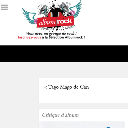
<
Tago Mago de Can
Critique d'album