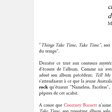
c
d
M
"
Things Take Time, Take Time"
, soi
du temps".
Derrière ce titre aux contours mysté
d'écoute de l'album. Comme un avert
adoré son album précédent,
Tell Me
s'attendaient à ce que la jeune Austra
rock
qu'étaient "Nameless, Faceless",
pépites de cet acabit.
A croire que
Courtney Barnett
n'aime 
Take Time
, son troisième album solo 