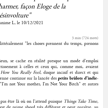
harmer, façon Eloge de la
ésinvolture"
axime L
, le
10/12/2021
3 min
(
724
mots)
t littéralement "les choses prennent du temps, prenons
rieux, se cache en réalité presque un mode d'emploi
issement à celles et ceux qui, comme moi, avaient
 How You Really Feel
, disque incisif et direct et qui
lienne continue sur la lancée des
petits brûlots d'indie-
 "I'm not Your mother, I'm Not Your Bitch" et autres
pas être là où on l'attend puisque
Things Take Time,
est de prime abord très différent et peut paraître, au