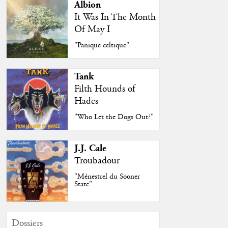
Albion
It Was In The Month
Of May I
"Panique celtique"
Tank
Filth Hounds of
Hades
"Who Let the Dogs Out?"
J.J. Cale
Troubadour
"Ménestrel du Sooner
State"
Dossiers