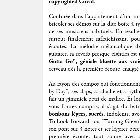
copyrighted Covid
.
Confinée dans l'appartement d'un ami,
bricoler ses démos sur la dite boîte à 
de ses musiciens habituels. En résult
surtout finalement rafraichissant, pou
écoutes. La mélodie mélancolique 
guitares, sa reverb presque eighties est
Gotta Go", géniale bluette aux vrai
cerveau dès la première écoute, malgré 
Au rayon des compos qui fonctionnent s
by Day", ses claps, sa cloche et sa ry
fait un gimmick pétri de malice. Et l
vous l'aurez compris, il s'agit du le
bonbons légers, sucrés
, indolents, av
To Look Forward" ou "Turning Green",
son pont sur 3 notes et ses légères perc
première écoute, tout sonne avec