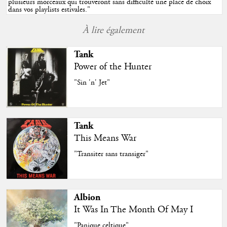
plusieurs morceaux qui trouveront sans difficulté une place de choix
dans vos playlists estivales.
"
À lire également
Tank
Power of the Hunter
"Sin 'n' Jet"
Tank
This Means War
"Transiter sans transiger"
Albion
It Was In The Month Of May I
"Panique celtique"