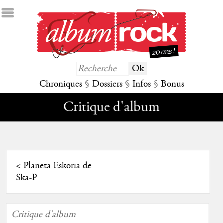
Chroniques
§
Dossiers
§
Infos
§
Bonus
Critique d'album
<
Planeta Eskoria de
Ska-P
Critique d'album