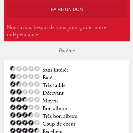
FAIRE UN DON
Nous avons besoin de vous pour garder notre
indépendance !
Barème
Sans intérêt
Raté
Très faible
Décevant
Moyen
Bon album
Très bon album
Coup de coeur
Excellent