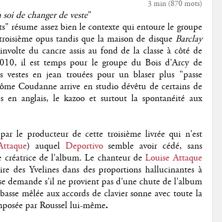
3 min
(
870
mots)
 soi de changer de veste
"
ts" résume assez bien le contexte qui entoure le groupe
roisième opus tandis que la maison de disque
Barclay
involte du cancre assis au fond de la classe à côté de
2010, il est temps pour le groupe du Bois d'Arcy de
es vestes en jean trouées pour un blaser plus "passe
rôme Coudanne arrive en studio dévêtu de certains de
és en anglais, le kazoo et surtout la spontanéité aux
 par le producteur de cette troisième livrée qui n'est
Attaque
) auquel
Deportivo
semble avoir cédé, sans
ce créatrice de l'album. Le chanteur de
Louise Attaque
ire des Yvelines dans des proportions hallucinantes à
 se demande s'il ne provient pas d'une chute de l'album
 basse mêlée aux accords de clavier sonne avec toute la
mposée par Roussel lui-même
.