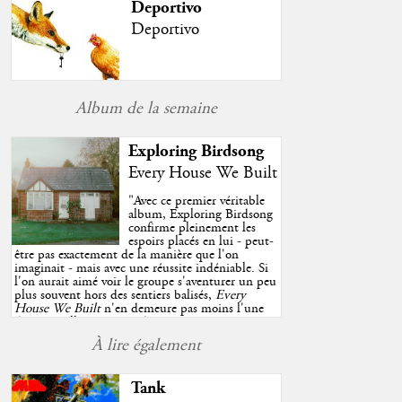
Deportivo
Deportivo
Album de la semaine
Exploring Birdsong
Every House We Built
"
Avec ce premier véritable
album, Exploring Birdsong
confirme pleinement les
espoirs placés en lui - peut-
être pas exactement de la manière que l'on
imaginait - mais avec une réussite indéniable. Si
l'on aurait aimé voir le groupe s'aventurer un peu
plus souvent hors des sentiers balisés,
Every
House We Built
n'en demeure pas moins l'une
des très belles surprises de cette année, porté par
plusieurs morceaux qui trouveront sans difficulté
À lire également
une place de choix dans vos playlists estivales.
"
Tank