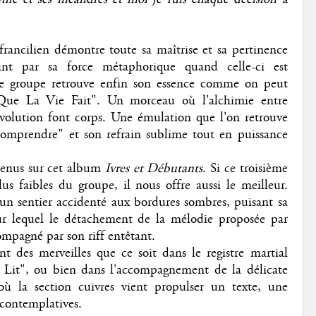
francilien démontre toute sa maîtrise et sa pertinence
nant par sa force métaphorique quand celle-ci est
e groupe retrouve enfin son essence comme on peut
t Que La Vie Fait". Un morceau où l'alchimie entre
évolution font corps. Une émulation que l'on retrouve
Comprendre" et son refrain sublime tout en puissance
ntenus sur cet album
Ivres et Débutants
. Si ce troisième
lus faibles du groupe, il nous offre aussi le meilleur.
un sentier accidenté aux bordures sombres, puisant sa
sur lequel le détachement de la mélodie proposée par
pagné par son riff entêtant.
t des merveilles que ce soit dans le registre martial
 Lit", ou bien dans l'accompagnement de la délicate
où la section cuivres vient propulser un texte, une
 contemplatives.