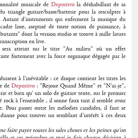
sonnalité musicale de
Deportivo
la déshabillant de sa
u triangle guitare/basse/batterie pour la resculpter à
s. Autant d'instruments qui enferment la musique du
dre lisse, aseptisé de toute notion de puissance, à
utants" dont la version studio se trouve à mille lieues
ranscription en live.
sera atteint sur le titre "Au milieu" où un effet
traste fortement avec la force organique dégagée par le
sent à l'inévitable : ce disque contient les titres les
ie de
Deportivo
: "Rejoue Quand Même" et "N'ai-je",
ie et bien qu’ un solo de guitare tente, sur le premier
é rock à l'ensemble , il sonne faux tant il semble avoir
 Pour passer outre les mélodies candides, il faut se
danne pour trouver un semblant d'intérêt à ces deux
 faire payer toutes les sales choses et les peines qu'on
ville et ses méandres et moi je fuis chaque décision à