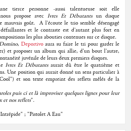
e tierce personne -aussi talentueuse soit elle
ous propose avec
Ivres Et Débutants
un disque
le mauvais goût. A l’écoute le trio semble désengagé
défaillantes et le contraste est d’autant plus fort en
compositions les plus abouties contenues sur ce disque.
Domino
,
Deportivo
aura su faire le tri pour garder le
er) et proposer un album qui allie, d'un bout l'autre,
ontanéité juvénile de leurs deux premiers disques.
que
Ivres Et Débutants
aurait dû être le quatrième et
ns. Une position qui aurait donné un sens particulier à
 Cool") et son texte empreint des reflets mêlés de la
roles puis ci et là improviser quelques lignes pour leur
 et nos reflets
".
Intrépide" ; "Pistolet A Eau"