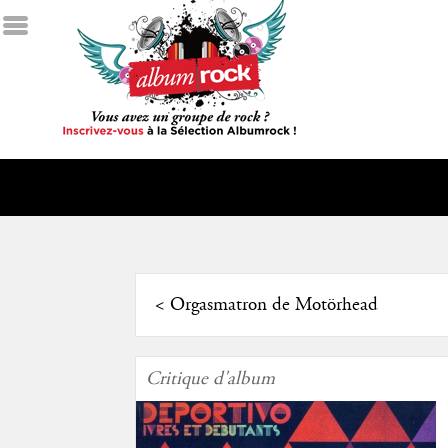
<
Orgasmatron de Motörhead
Critique d'album