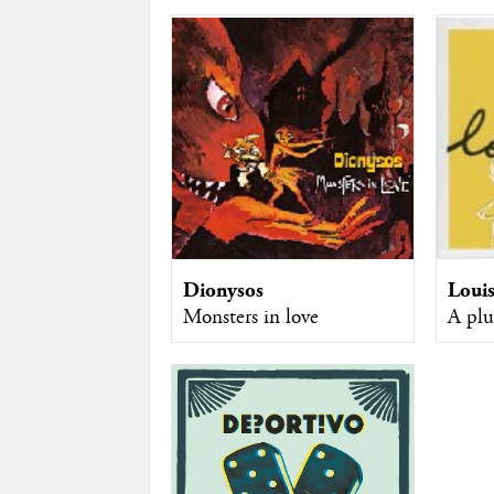
Dionysos
Louis
Monsters in love
A plu