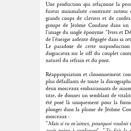
Une production qui refaçonne la per
fureur minimaliste construite autour d
grands coups de claviers et de corde
groupe de Jérôme Coudane dans un ca
l'image du single éponyme "Ivres et Déb
de l'énergie ardente dégagée dans sa ret
Le paradoxe de cette surproduction 
disgracieux sur le riff du couplet con
naturel du refrain et du pont.
Réappropriation et cloisonnement condui
plus défaillants de toute la discograph
deux morceaux embarrassants de niaiser
titre, de donner un semblant de vitalit
été posé là uniquement pour la forme.
plonger dans la plume de Jérôme Cou
morceaux :
"
Mais si tu m'aimes, pourquoi vouloir me
avait peine à expliquer
". "
Tu fuis la 