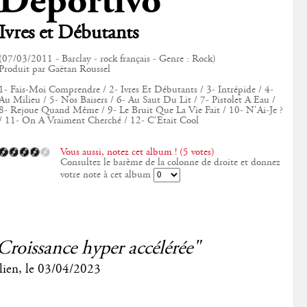
Deportivo
Ivres et Débutants
(07/03/2011 - Barclay - rock français - Genre : Rock)
Produit par Gaëtan Roussel
1- Fais-Moi Comprendre / 2- Ivres Et Débutants / 3- Intrépide / 4-
Au Milieu / 5- Nos Baisers / 6- Au Saut Du Lit / 7- Pistolet A Eau /
8- Rejoue Quand Même / 9- Le Bruit Que La Vie Fait / 10- N'Ai-Je ?
/ 11- On A Vraiment Cherché / 12- C'Etait Cool
Vous aussi, notez cet album ! (5 votes)
Consultez le barème de la colonne de droite et donnez
votre note à cet album
Croissance hyper accélérée"
lien
, le
03/04/2023