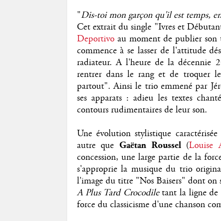
"
Dis-toi mon garçon qu'il est temps, en
Cet extrait du single "Ivres et Débutan
Deportivo
au moment de publier son t
commence à se lasser de l'attitude dés
radiateur. A l'heure de la décennie 
rentrer dans le rang et de troquer l
partout". Ainsi le trio emmené par Jé
ses apparats : adieu les textes chant
contours rudimentaires de leur son.
Une évolution stylistique caractérisée
autre que
Gaëtan Roussel
(
Louise 
concession, une large partie de la for
s'approprie la musique du trio origina
l'image du titre "Nos Baisers" dont on
A Plus Tard Crocodile
tant la ligne de
force du classicisme d'une chanson co