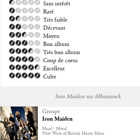
Sans intérêt
Raté
Très faible
Décevant
Moyen
Bon album
Très bon album
Coup de coeur
Excellent
Culte
Iron Maiden sur Albumrock
Groupe
Iron Maiden
Hard / Métal
New Wave of British Heavy Meta