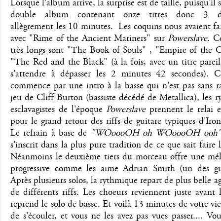
Lorsque l'album arrive, la surprise est de taille, puisqu'il 
double album contenant onze titres donc 3 dé
allègrement les 10 minutes. Les coquins nous avaient fa
avec "Rime of the Ancient Mariners" sur
Powerslave
. C
très longs sont "The Book of Souls" , "Empire of the C
"The Red and the Black" (à la fois, avec un titre pareil, 
s'attendre à dépasser les 2 minutes 42 secondes). C
commence par une intro à la basse qui n'est pas sans r
jeu de Cliff Burton (bassiste décédé de Metallica), les 
esclavagistes de l'époque
Powerslave
prennent le relai e
pour le grand retour des riffs de guitare typiques d'Ir
Le refrain à base de
"WOoooOH oh WOoooOH ooh
s'inscrit dans la plus pure tradition de ce que sait faire 
Néanmoins le deuxième tiers du morceau offre une mél
progressive comme les aime Adrian Smith (un des guit
Après plusieurs solos, la rythmique repart de plus belle 
de différents riffs. Les choeurs reviennent juste avant 
reprend le solo de basse. Et voilà 13 minutes de votre vi
de s'écouler, et vous ne les avez pas vues passer.... Vo