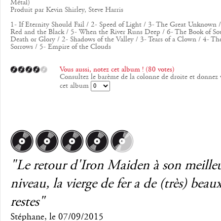
Métal)
Produit par Kevin Shirley, Steve Harris
1- If Eternity Should Fail / 2- Speed of Light / 3- The Great Unknown 
Red and the Black / 5- When the River Runs Deep / 6- The Book of Sou
Death or Glory / 2- Shadows of the Valley / 3- Tears of a Clown / 4- T
Sorrows / 5- Empire of the Clouds
Vous aussi, notez cet album ! (80 votes)
Consultez le barème de la colonne de droite et donnez 
cet album
"Le retour d'Iron Maiden à son meille
niveau, la vierge de fer a de (très) beau
restes"
Stéphane
, le
07/09/2015