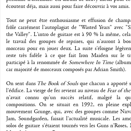
écoutent déja, mais aussi pour faire découvrir à vos amis.
Tout ne peut être enthousiasme et effusion de cham
frôle carrément l'autoplagiat de "Wasted Years" avec "
the Valley". L'intro de guitare est à 90 % la même, cela 
le travail des groupes de reprises, qui n'auront à bos
morceau pour en jouer deux. La suite s'éloigne légère
reste très fidèle à ce que fait Iron Maiden sur le ti
participé à la renommée de
Somewhere In Time
(album 
car majorité de morceaux composés par Adrian Smith).
On sent dans
The Book of Souls
que chacun a apporté sa
l'édifice. La vierge de fer revient au niveau de
Fear of th
n'avait connu qu'un succès relatif, malgré la qu
compositions. On se situait en 1992, en pleine exp
mouvement Grunge, qui, avec des groupes comme Nirva
Jam, Soundgarden, faisait l'actualité musicale. Les am
solos de guitare s'étaient tournés vers les Guns n'Roses, 