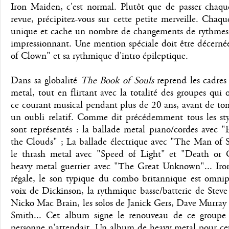
Iron Maiden, c'est normal. Plutôt que de passer chaque
revue, précipitez-vous sur cette petite merveille. Chaque
unique et cache un nombre de changements de rythmes
impressionnant. Une mention spéciale doit être décerné
of Clown" et sa rythmique d'intro épileptique.
Dans sa globalité
The Book of Souls
reprend les cadres
metal, tout en flirtant avec la totalité des groupes qui 
ce courant musical pendant plus de 20 ans, avant de to
un oubli relatif. Comme dit précédemment tous les sty
sont représentés : la ballade metal piano/cordes avec 
the Clouds" ; La ballade électrique avec "The Man of S
le thrash metal avec "Speed of Light" et "Death or G
heavy metal guerrier avec "The Great Unknown"... Ir
régale, le son typique du combo britannique est omnipr
voix de Dickinson, la rythmique basse/batterie de Steve
Nicko Mac Brain, les solos de Janick Gers, Dave Murray
Smith... Cet album signe le renouveau de ce groupe
personne n'attendait. Un album de heavy metal pour ce