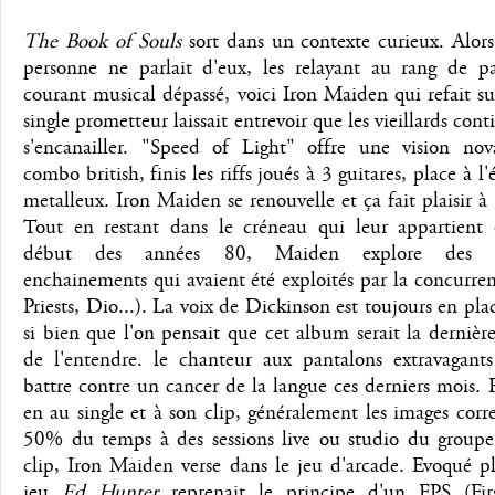
The Book of Souls
sort dans un contexte curieux. Alor
personne ne parlait d'eux, les relayant au rang de p
courant musical dépassé, voici Iron Maiden qui refait s
single prometteur laissait entrevoir que les vieillards cont
s'encanailler. "Speed of Light" offre une vision nov
combo british, finis les riffs joués à 3 guitares, place à l
metalleux. Iron Maiden se renouvelle et ça fait plaisir à
Tout en restant dans le créneau qui leur appartient 
début des années 80, Maiden explore des so
enchainements qui avaient été exploités par la concurre
Priests, Dio...). La voix de Dickinson est toujours en plac
si bien que l'on pensait que cet album serait la dernièr
de l'entendre. le chanteur aux pantalons extravagant
battre contre un cancer de la langue ces derniers mois.
en au single et à son clip, généralement les images cor
50% du temps à des sessions live ou studio du groupe
clip, Iron Maiden verse dans le jeu d'arcade. Evoqué pl
jeu
Ed Hunter
reprenait le principe d'un FPS (Fir