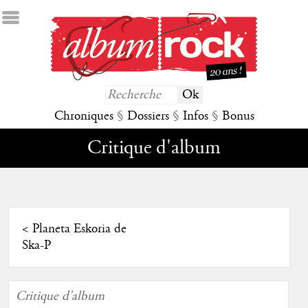
Chroniques
§
Dossiers
§
Infos
§
Bonus
Critique d'album
<
Planeta Eskoria de
Ska-P
Critique d'album