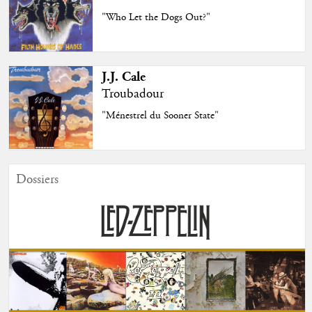
"Who Let the Dogs Out?"
J.J. Cale
Troubadour
"Ménestrel du Sooner State"
Dossiers