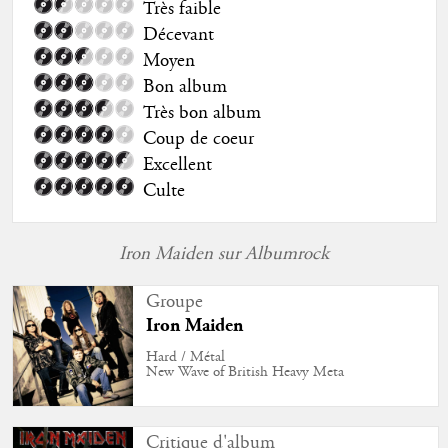
Très faible
Décevant
Moyen
Bon album
Très bon album
Coup de coeur
Excellent
Culte
Iron Maiden sur Albumrock
Groupe
Iron Maiden
Hard / Métal
New Wave of British Heavy Meta
Critique d'album