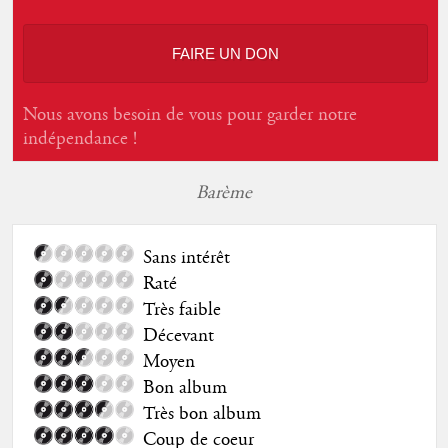
FAIRE UN DON
Nous avons besoin de vous pour garder notre
indépendance !
Barème
Sans intérêt
Raté
Très faible
Décevant
Moyen
Bon album
Très bon album
Coup de coeur