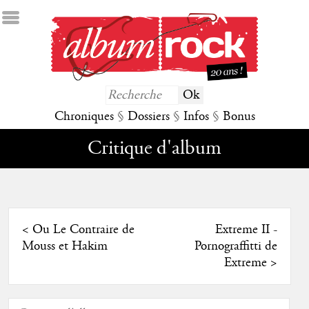
Chroniques
§
Dossiers
§
Infos
§
Bonus
Critique d'album
<
Ou Le Contraire de
Extreme II -
Mouss et Hakim
Pornograffitti de
Extreme
>