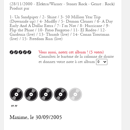
(28/11/2000 - Elektra/Warner - Stoner Rock - Genre : Rock)
Produit par
1- Un Sandpiper / 2- Shine / 3- 50 Million Year Trip
(Downside up) / 4- Mudfly / 5- Demon Cleaner / 6- A Day
Early And A Dollar Extra / 7- I'm Not / 8- Hurricane / 9-
Flip the Phase / 10- Fatso Forgotso / 11- El Rodeo / 12-
Gardenia (live) / 13- Thumb (live) / 14- Conan Troutman
(live) / 15- Freedom Run (live)
Vous aussi, notez cet album ! (5 votes)
Consultez le barème de la colonne de droite
et donnez votre note à cet album
""
Maxime
, le
30/09/2005