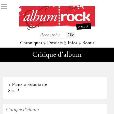
Chroniques
§
Dossiers
§
Infos
§
Bonus
Critique d'album
<
Planeta Eskoria de
Ska-P
Critique d'album