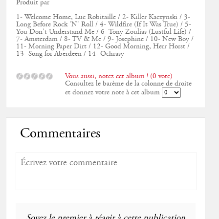
Produit par
1- Welcome Home, Luc Robitaille / 2- Killer Kaczynski / 3-
Long Before Rock 'N' Roll / 4- Wildfire (If It Was True) / 5-
You Don't Understand Me / 6- Tony Zoulias (Lustful Life) /
7- Amsterdam / 8- TV & Me / 9- Josephine / 10- New Boy /
11- Morning Paper Dirt / 12- Good Morning, Herr Horst /
13- Song for Aberdeen / 14- Ochrasy
Vous aussi, notez cet album ! (0 vote)
Consultez le barème de la colonne de droite
et donnez votre note à cet album
Commentaires
Soyez le premier à réagir à cette publication