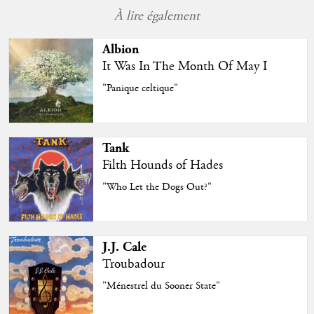
À lire également
Albion
It Was In The Month Of May I
"Panique celtique"
Tank
Filth Hounds of Hades
"Who Let the Dogs Out?"
J.J. Cale
Troubadour
"Ménestrel du Sooner State"