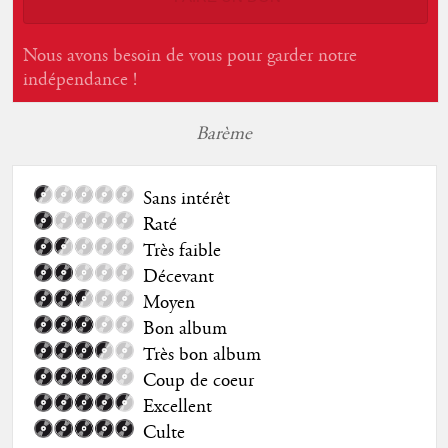
Nous avons besoin de vous pour garder notre
indépendance !
Barème
Sans intérêt
Raté
Très faible
Décevant
Moyen
Bon album
Très bon album
Coup de coeur
Excellent
Culte