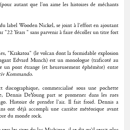
 (pour autant que l’on aime les histoires de méchants
du label Wooden Nickel, se joint à l’effort en ajoutant
"22 Years " sans parvenir à faire décoller un titre fort
les, "Krakatoa" (le volcan dont la formidable explosion
avagant Edvard Munch) est un monologue (traficoté au
ge un pont étrange (et heureusement éphémère) entre
ktiv Kommando
.
t discographique, commercialisé sous une pochette
phe, Dennis DeYoung part se promener dans les rues
o. Histoire de prendre l’air. Il fait froid. Dennis a
ns ont déjà accompli une carrière météorique avant
lèbre du monde rock.
vers les rives du lac Michigan, il se dit qu’il serait plus