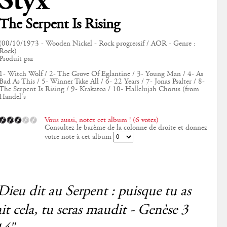
Styx
The Serpent Is Rising
(00/10/1973 - Wooden Nickel - Rock progressif / AOR - Genre :
Rock)
Produit par
1- Witch Wolf / 2- The Grove Of Eglantine / 3- Young Man / 4- As
Bad As This / 5- Winner Take All / 6- 22 Years / 7- Jonas Psalter / 8-
The Serpent Is Rising / 9- Krakatoa / 10- Hallelujah Chorus (from
Handel's
Vous aussi, notez cet album ! (6 votes)
Consultez le barème de la colonne de droite et donnez
votre note à cet album
Dieu dit au Serpent : puisque tu as
ait cela, tu seras maudit - Genèse 3