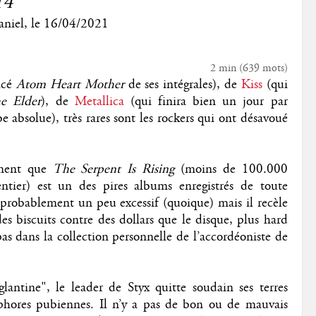
14"
niel
, le
16/04/2021
2 min
(
639
mots)
acé
Atom Heart Mother
de ses intégrales), de
Kiss
(qui
e Elder
), de
Metallica
(qui finira bien un jour par
 absolue), très rares sont les rockers qui ont désavoué
ément que
The Serpent Is Rising
(moins de 100.000
tier) est un des pires albums enregistrés de toute
t probablement un peu excessif (quoique) mais il recèle
es biscuits contre des dollars que le disque, plus hard
as dans la collection personnelle de l’accordéoniste de
antine", le leader de Styx quitte soudain ses terres
phores pubiennes. Il n’y a pas de bon ou de mauvais