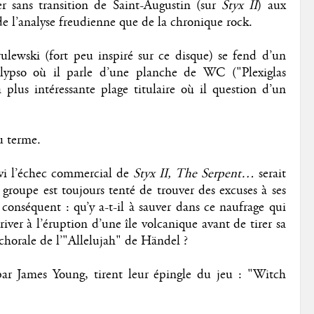
r sans transition de Saint-Augustin (sur
Styx II
) aux
 de l’analyse freudienne que de la chronique rock.
lewski (fort peu inspiré sur ce disque) se fend d’un
calypso où il parle d’une planche de WC ("Plexiglas
a plus intéressante plage titulaire où il question d’un
u terme.
ivi l’échec commercial de
Styx II,
The Serpent…
serait
roupe est toujours tenté de trouver des excuses à ses
 conséquent : qu’y a-t-il à sauver dans ce naufrage qui
iver à l’éruption d’une île volcanique avant de tirer sa
chorale de l’"Allelujah" de Händel ?
ar James Young, tirent leur épingle du jeu : "Witch