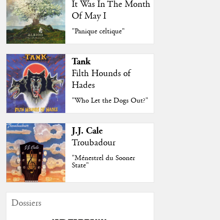
It Was In The Month
Of May I
"Panique celtique"
Tank
Filth Hounds of
Hades
"Who Let the Dogs Out?"
J.J. Cale
Troubadour
"Ménestrel du Sooner
State"
Dossiers