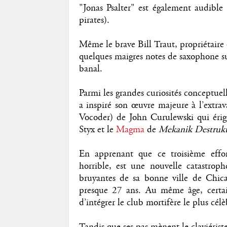
"Jonas Psalter" est également audible
pirates).
Même le brave Bill Traut, propriétaire 
quelques maigres notes de saxophone sur 
banal.
Parmi les grandes curiosités conceptuel
a inspiré son œuvre majeure à l’extr
Vocoder) de John Curulewski qui éri
Styx et le
Magma
de
Mekanik Destru
En apprenant que ce troisième effor
horrible, est une nouvelle catastro
bruyantes de sa bonne ville de Chicag
presque 27 ans. Au même âge, certai
d’intégrer le club mortifère le plus cé
Tandis que ses pas mènent le claviériste 