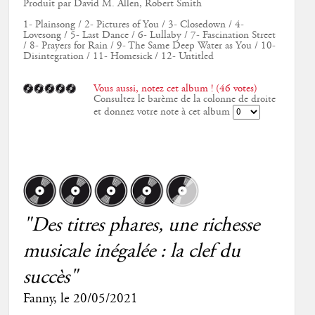
Produit par David M. Allen, Robert Smith
1- Plainsong / 2- Pictures of You / 3- Closedown / 4-
Lovesong / 5- Last Dance / 6- Lullaby / 7- Fascination Street
/ 8- Prayers for Rain / 9- The Same Deep Water as You / 10-
Disintegration / 11- Homesick / 12- Untitled
Vous aussi, notez cet album ! (46 votes)
Consultez le barème de la colonne de droite
et donnez votre note à cet album
"Des titres phares, une richesse
musicale inégalée : la clef du
succès"
Fanny
, le
20/05/2021