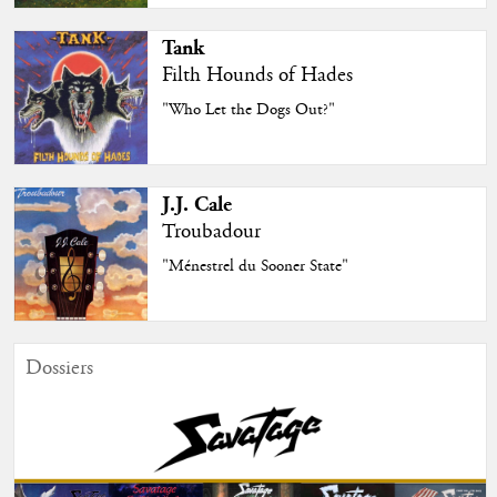
Tank
Filth Hounds of Hades
"Who Let the Dogs Out?"
J.J. Cale
Troubadour
"Ménestrel du Sooner State"
Dossiers