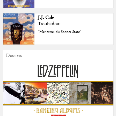
J.J. Cale
Troubadour
"Ménestrel du Sooner State"
Dossiers