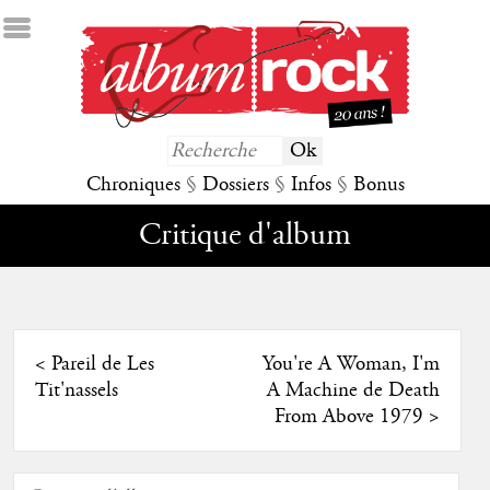
Chroniques
§
Dossiers
§
Infos
§
Bonus
Critique d'album
<
Pareil de Les
You're A Woman, I'm
Tit'nassels
A Machine de Death
From Above 1979
>