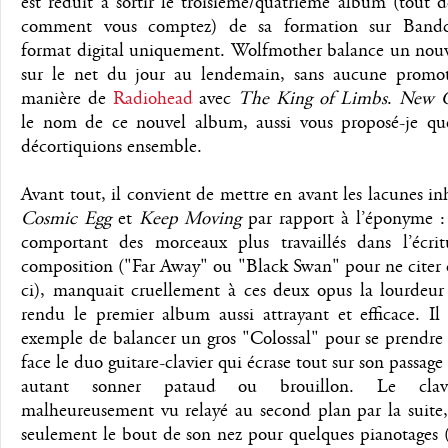
est réduit à sortir le troisième/quatrième album (tout
comment vous comptez) de sa formation sur Band
format digital uniquement. Wolfmother balance un nou
sur le net du jour au lendemain, sans aucune promot
manière de
Radiohead
avec
The King of Limbs
.
New 
le nom de ce nouvel album, aussi vous proposé-je qu
décortiquions ensemble.
Avant tout, il convient de mettre en avant les lacunes in
Cosmic Egg
et
Keep Moving
par rapport à l’éponyme :
comportant des morceaux plus travaillés dans l’écrit
composition ("Far Away" ou "Black Swan" pour ne citer 
ci), manquait cruellement à ces deux opus la lourdeur 
rendu le premier album aussi attrayant et efficace. Il 
exemple de balancer un gros "Colossal" pour se prendre
face le duo guitare-clavier qui écrase tout sur son passage
autant sonner pataud ou brouillon. Le clavi
malheureusement vu relayé au second plan par la suite,
seulement le bout de son nez pour quelques pianotages (