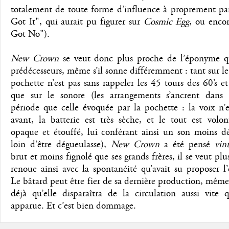
totalement de toute forme d’influence à proprement par
Got It", qui aurait pu figurer sur
Cosmic Egg
, ou encor
Got No").
New Crown
se veut donc plus proche de l’éponyme q
prédécesseurs, même s’il sonne différemment : tant sur le 
pochette n’est pas sans rappeler les 45 tours des 60’s et
que sur le sonore (les arrangements s’ancrent dan
période que celle évoquée par la pochette : la voix n’
avant, la batterie est très sèche, et le tout est volo
opaque et étouffé, lui conférant ainsi un son moins dé
loin d’être dégueulasse),
New Crown
a été pensé
vin
brut et moins fignolé que ses grands frères, il se veut plus
renoue ainsi avec la spontanéité qu’avait su proposer 
Le bâtard peut être fier de sa dernière production, même 
déjà qu’elle disparaîtra de la circulation aussi vite q
apparue. Et c’est bien dommage.