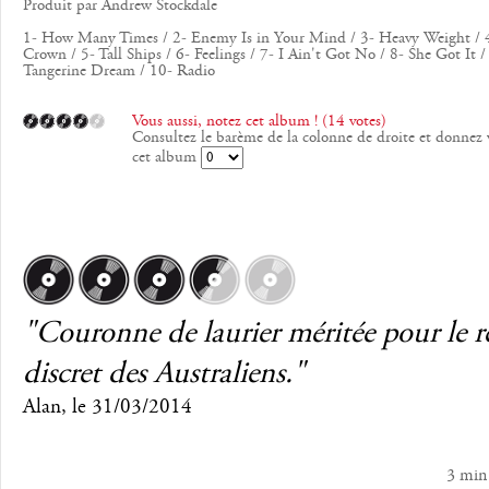
Produit par Andrew Stockdale
1- How Many Times / 2- Enemy Is in Your Mind / 3- Heavy Weight /
Crown / 5- Tall Ships / 6- Feelings / 7- I Ain't Got No / 8- She Got It 
Tangerine Dream / 10- Radio
Vous aussi, notez cet album ! (14 votes)
Consultez le barème de la colonne de droite et donnez 
cet album
"Couronne de laurier méritée pour le r
discret des Australiens."
Alan
, le
31/03/2014
3 min