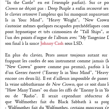
"In the Castle" en est l’exemple parfait). Sur ce p
Crown
ne déçoit pas : Deep Purple a enfin recouvré ses 
le clavier retrouve l’ampleur qui lui manquait auparava
Is in Your Mind", "Heavy Weight", "New Crown"
s’autorise mêmes quelques escapades psychédéliques com
pont hypnotique et très crimsonien de "Tall Ships", a
l’un des points d’orgue de l’album avec "My Tangerine 
son final à la sauce
Johnny Cash
sous LSD.
En plus du clavier, Peres assure toujours autant sur 
frappant les cordes de son instrument comme jamais (l
"New Crown" groove comme pas permis), parfois à l
d’un Geezer énervé ("Enemy Is in Your Mind", "Heavy
encore ces deux-là). Il est d’ailleurs impossible de passer
la veine sabbathienne de
New Crown
, que ce soit dans 
"How Many Times" ou dans les riffs de "Enemy Is in Y
ou de "Radio". Il serait cependant réducteur d
que Wolfmother fait du Black Sabbath à sa prop
: Wolfmother fait du Wolfmother, certains morceaux s’