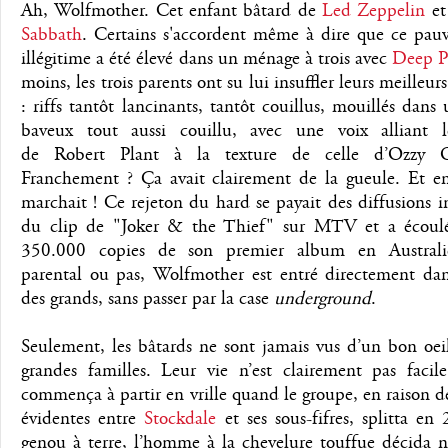
Ah, Wolfmother. Cet enfant bâtard de
Led Zeppelin
et
Sabbath
. Certains s'accordent même à dire que ce pauv
illégitime a été élevé dans un ménage à trois avec
Deep P
moins, les trois parents ont su lui insuffler leurs meilleur
: riffs tantôt lancinants, tantôt couillus, mouillés dans 
baveux tout aussi couillu, avec une voix alliant 
de Robert Plant à la texture de celle d’Ozzy O
Franchement ? Ça avait clairement de la gueule. Et en
marchait ! Ce rejeton du hard se payait des diffusions i
du clip de "Joker & the Thief" sur MTV et a écoul
350.000 copies de son premier album en Australie
parental ou pas, Wolfmother est entré directement dan
des grands, sans passer par la case
underground
.
Seulement, les bâtards ne sont jamais vus d’un bon oei
grandes familles. Leur vie n’est clairement pas facile
commença à partir en vrille quand le groupe, en raison d
évidentes entre
Stockdale
et ses sous-fifres, splitta e
genou à terre, l’homme à la chevelure touffue décida 