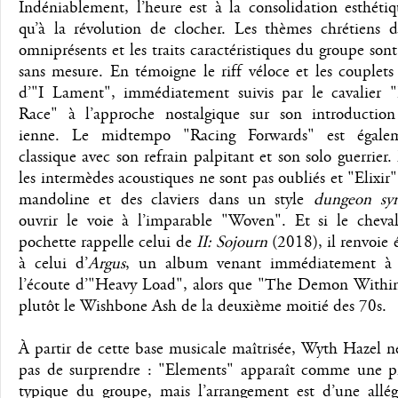
Indéniablement, l’heure est à la consolidation esthéti
qu’à la révolution de clocher. Les thèmes chrétiens 
omniprésents et les traits caractéristiques du groupe sont
sans mesure. En témoigne le riff véloce et les couplet
d’"I Lament", immédiatement suivis par le cavalier
Race" à l’approche nostalgique sur son introductio
ienne. Le midtempo "Racing Forwards" est égalem
classique avec son refrain palpitant et son solo guerrier.
les intermèdes acoustiques ne sont pas oubliés et "Elixir"
mandoline et des claviers dans un style
dungeon sy
ouvrir le voie à l’imparable "Woven". Et si le cheval
pochette rappelle celui de
II: Sojourn
(2018), il renvoie
à celui d’
Argus
, un album venant immédiatement à l
l’écoute d’"Heavy Load", alors que "The Demon Withi
plutôt le Wishbone Ash de la deuxième moitié des 70s.
À partir de cette base musicale maîtrisée, Wyth Hazel 
pas de surprendre : "Elements" apparaît comme une pi
typique du groupe, mais l’arrangement est d’une allégr