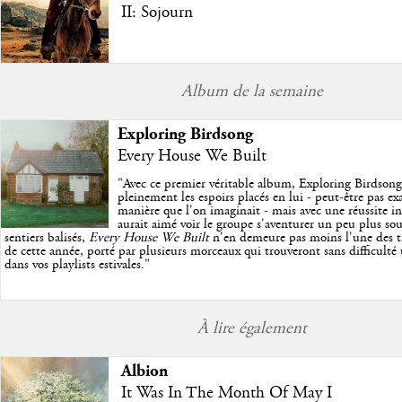
II: Sojourn
Album de la semaine
Exploring Birdsong
Every House We Built
"
Avec ce premier véritable album, Exploring Birdson
pleinement les espoirs placés en lui - peut-être pas e
manière que l'on imaginait - mais avec une réussite in
aurait aimé voir le groupe s'aventurer un peu plus so
sentiers balisés,
Every House We Built
n'en demeure pas moins l'une des trè
de cette année, porté par plusieurs morceaux qui trouveront sans difficulté
dans vos playlists estivales.
"
À lire également
Albion
It Was In The Month Of May I