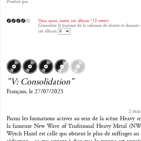
Produit par
Vous aussi, notez cet album ! (3 votes)
Consultez le barème de la colonne de droite et donnez 
cet album
"V: Consolidation"
François
, le
27/07/2025
2 min
Parmi les formations actives au sein de la scène Heavy
re
la fameuse New Wave of Traditional Heavy Metal (
Wytch Hazel est celle qui obtient le plus de suffrages au 