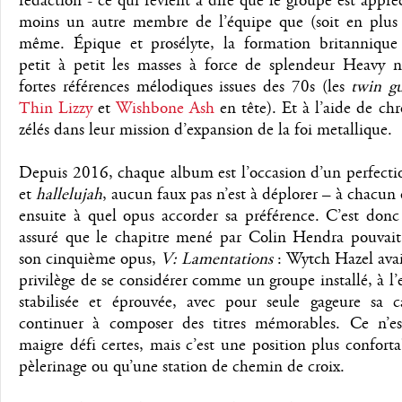
rédaction - ce qui revient à dire que le groupe est appré
moins un autre membre de l’équipe que (soit en plus
même. Épique et prosélyte, la formation britannique 
petit à petit les masses à force de splendeur Heavy n
fortes références mélodiques issues des 70s (les
twin gu
Thin Lizzy
et
Wishbone Ash
en tête). Et à l’aide de ch
zélés dans leur mission d’expansion de la foi metallique.
Depuis 2016, chaque album est l’occasion d’un perfect
et
hallelujah
, aucun faux pas n’est à déplorer – à chacun 
ensuite à quel opus accorder sa préférence. C’est donc
assuré que le chapitre mené par Colin Hendra pouvait
son cinquième opus,
V: Lamentations
: Wytch Hazel avai
privilège de se considérer comme un groupe installé, à l’
stabilisée et éprouvée, avec pour seule gageure sa c
continuer à composer des titres mémorables. Ce n’e
maigre défi certes, mais c’est une position plus confort
pèlerinage ou qu’une station de chemin de croix.