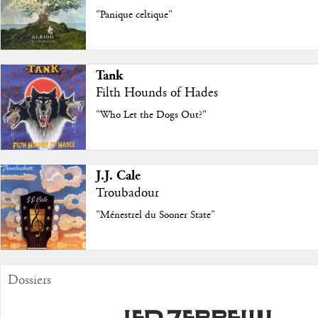
"Panique celtique"
Tank
Filth Hounds of Hades
"Who Let the Dogs Out?"
J.J. Cale
Troubadour
"Ménestrel du Sooner State"
Dossiers