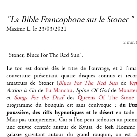
"La Bible Francophone sur le Stoner "
Maxime L
, le 23/03/2021
2 min
"Stoner, Blues For The Red Sun".
Le ton est donné dès le titre de l'ouvrage, et à l'im
couverture présentant quatre disques connus et reco
amateurs de Stoner (
Blues For The Red Sun
de
Ky
Action is Go
de
Fu Manchu
,
Spine Of God
de
Monste
et
Songs For the Deaf
des
Queens Of The Stone
programme du bouquin est sans équivoque :
du Fuz
poussière, des riffs hypnotiques et le désert
en toile 
Mais pas uniquement. Car si l'on peut redouter au prem
une œuvre centrée autour de Kyuss, de Josh Homme 
galaxie gravitant autour du grand rouquin, on est as