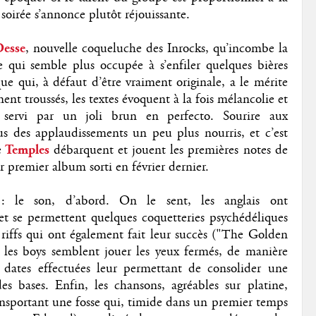
a soirée s’annonce plutôt réjouissante.
esse
, nouvelle coqueluche des Inrocks, qu’incombe la
e qui semble plus occupée à s’enfiler quelques bières
e qui, à défaut d’être vraiment originale, a le mérite
nt troussés, les textes évoquent à la fois mélancolie et
les servi par un joli brun en perfecto. Sourire aux
us des applaudissements un peu plus nourris, et c’est
e
Temples
débarquent et jouent les premières notes de
r premier album sorti en février dernier.
e : le son, d’abord. On le sent, les anglais ont
et se permettent quelques coquetteries psychédéliques
s riffs qui ont également fait leur succès ("The Golden
 les boys semblent jouer les yeux fermés, de manière
 dates effectuées leur permettant de consolider une
es bases. Enfin, les chansons, agréables sur platine,
ansportant une fosse qui, timide dans un premier temps