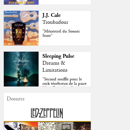
J.J. Cale
Troubadour
"Ménestrel du Sooner
State"
Sleeping Pulse
Dreams &
Limitations
"Second souffle pour le
rock ténébreux de la paire
Moss-Fazendeiro"
Dossiers