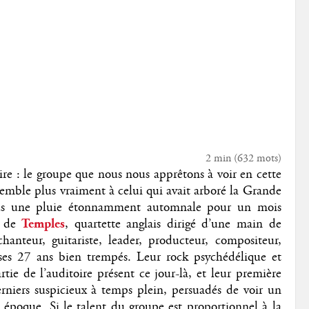
2 min
(
632
mots)
dire : le groupe que nous nous apprêtons à voir en cette
semble plus vraiment à celui qui avait arboré la Grande
ous une pluie étonnamment automnale pour un mois
en de
Temples
, quartette anglais dirigé d’une main de
nteur, guitariste, leader, producteur, compositeur,
ses 27 ans bien trempés. Leur rock psychédélique et
ie de l’auditoire présent ce jour-là, et leur première
rniers suspicieux à temps plein, persuadés de voir un
e époque. Si le talent du groupe est proportionnel à la