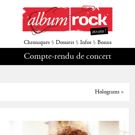
Chroniques
§
Dossiers
§
Infos
§
Bonus
Compte-rendu de concert
Holograms
>