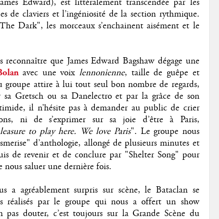
mes Edward), est littéralement transcendée par les
es de claviers et l’ingéniosité de la section rythmique.
 The Dark", les morceaux s’enchainent aisément et le
pas reconnaître que James Edward Bagshaw dégage une
Bolan
avec une voix
lennonienne
, taille de guêpe et
 groupe attire à lui tout seul bon nombre de regards,
sur sa Gretsch ou sa Danelectro et par la grâce de son
imide, il n’hésite pas à demander au public de crier
ns, ni de s’exprimer sur sa joie d’être à Paris,
pleasure to play here. We love Paris
". Le groupe nous
merise" d’anthologie, allongé de plusieurs minutes et
uis de revenir et de conclure par "Shelter Song" pour
e nous saluer une dernière fois.
s a agréablement surpris sur scène, le Bataclan se
rès réalisés par le groupe qui nous a offert un show
en pas douter, c’est toujours sur la Grande Scène du