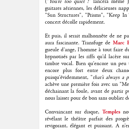
("
You’re too quiet !
" lancera même Ja
guitares aériennes, les délicieuses napp
"Sun Structures", "Prisms", "Keep In
concert décolle rapidement.
Et puis, il serait malhonnête de ne 
aura fascinante. Transfuge de
Marc 
gueule d’ange, l’homme à tout faire du
hypnotisés par les riffs qu’il lacère 
timbre vocal. Bien qu’encore un peu t
encore plus fort entre deux chanso
puisqu’évidemment, "
that’s always a 
achève une première fois avec un "Mes
déchainant la foule, avant de partir p
nous laisser pour de bon sans oublier d
Convaincant sur disque,
Temples
nou
révélant le théâtre parfait des prog
revigorant, élégant et puissant. A n’