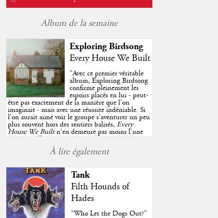
Album de la semaine
Exploring Birdsong
Every House We Built
"
Avec ce premier véritable
album, Exploring Birdsong
confirme pleinement les
espoirs placés en lui - peut-
être pas exactement de la manière que l'on
imaginait - mais avec une réussite indéniable. Si
l'on aurait aimé voir le groupe s'aventurer un peu
plus souvent hors des sentiers balisés,
Every
House We Built
n'en demeure pas moins l'une
des très belles surprises de cette année, porté par
plusieurs morceaux qui trouveront sans difficulté
À lire également
une place de choix dans vos playlists estivales.
"
Tank
Filth Hounds of
Hades
"Who Let the Dogs Out?"