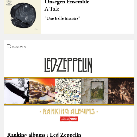
Onségen Ensemble
A Tale
"Une belle histoire"
Dossiers
Ranking albums : Led Zeppelin