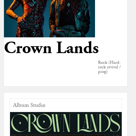
Crown Lands
Rock (Hard-
rock revival /
prog)
Album Studio