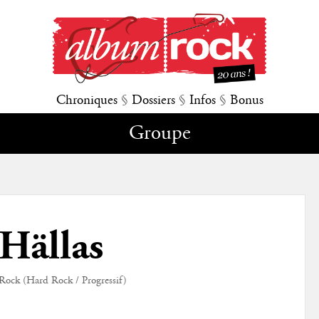
Chroniques
§
Dossiers
§
Infos
§
Bonus
Groupe
Hällas
Rock (Hard Rock / Progressif)