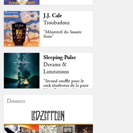
J.J. Cale
Troubadour
"Ménestrel du Sooner
State"
Sleeping Pulse
Dreams &
Limitations
"Second souffle pour le
rock ténébreux de la paire
Moss-Fazendeiro"
Dossiers