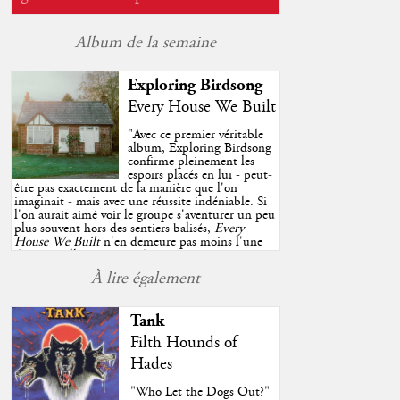
Album de la semaine
Exploring Birdsong
Every House We Built
"
Avec ce premier véritable
album, Exploring Birdsong
confirme pleinement les
espoirs placés en lui - peut-
être pas exactement de la manière que l'on
imaginait - mais avec une réussite indéniable. Si
l'on aurait aimé voir le groupe s'aventurer un peu
plus souvent hors des sentiers balisés,
Every
House We Built
n'en demeure pas moins l'une
des très belles surprises de cette année, porté par
plusieurs morceaux qui trouveront sans difficulté
À lire également
une place de choix dans vos playlists estivales.
"
Tank
Filth Hounds of
Hades
"Who Let the Dogs Out?"