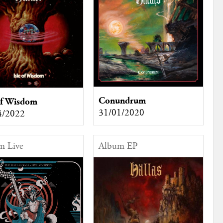
Conundrum
of Wisdom
31/01/2020
4/2022
m Live
Album EP