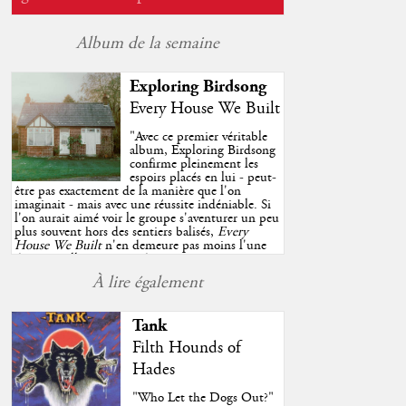
Album de la semaine
Exploring Birdsong
Every House We Built
"
Avec ce premier véritable
album, Exploring Birdsong
confirme pleinement les
espoirs placés en lui - peut-
être pas exactement de la manière que l'on
imaginait - mais avec une réussite indéniable. Si
l'on aurait aimé voir le groupe s'aventurer un peu
plus souvent hors des sentiers balisés,
Every
House We Built
n'en demeure pas moins l'une
des très belles surprises de cette année, porté par
plusieurs morceaux qui trouveront sans difficulté
À lire également
une place de choix dans vos playlists estivales.
"
Tank
Filth Hounds of
Hades
"Who Let the Dogs Out?"