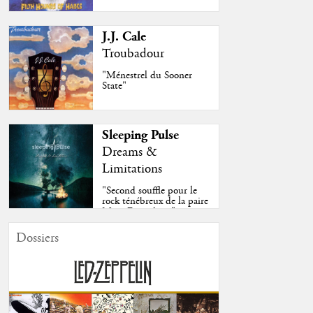
J.J. Cale
Troubadour
"Ménestrel du Sooner
State"
Sleeping Pulse
Dreams &
Limitations
"Second souffle pour le
rock ténébreux de la paire
Moss-Fazendeiro"
Dossiers