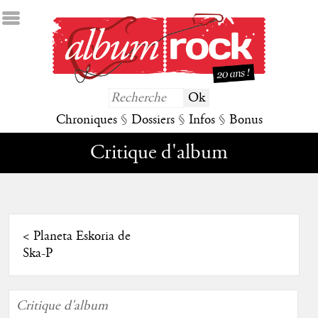
Chroniques
§
Dossiers
§
Infos
§
Bonus
Critique d'album
<
Planeta Eskoria de
Ska-P
Critique d'album