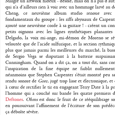
Malgré un artwork hideux - désolé, mais on n’a pas d’aut
qui n’a d’ailleurs rien à voir avec un hommage larvé au 
Cheng, ce neuvième album studio renoue avec 
fondamentaux du groupe : les riffs abyssaux de Carpent
ajouté une neuvième corde à sa guitare ! - créent un con
petits oignons avec les lignes synthétiques planantes
Delgado, la voix mi-ange, mi-démon de Moreno se rév
veloutée que de l’acide sulfurique, et la section rythmiq
plus que jamais parmi les meilleures du marché, la bas
de Sergio Vega se disputant à la batterie surpuissa
Cunningham. Quand on a dit ça, on a tout dit, sans co
l’inspiration de la fine équipe ne faiblit nullemen
néanmoins que Stephen Carpenter s’était montré peu sat
rendu sonore de
Gore
, jugé trop lisse et électronique, et 
à cœur de rectifier le tir en engageant Terry Date à la p
l’homme qui a couché sur bande les quatre premiers d
Deftones
.
Ohms
est donc le fruit de ce rééquilibrage s
en poursuivant l’affinement de l’écriture de son prédéc
ça déboîte sévère.