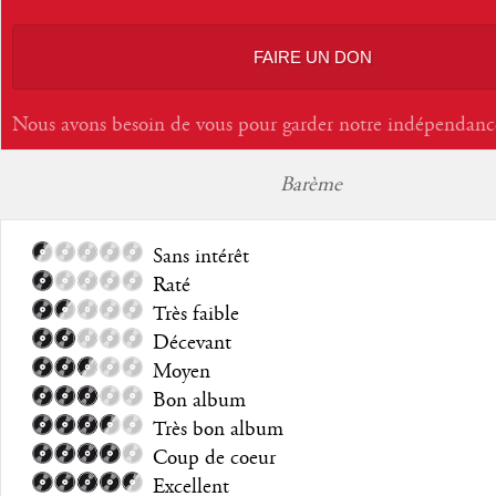
FAIRE UN DON
Nous avons besoin de vous pour garder notre indépendanc
Barème
Sans intérêt
Raté
Très faible
Décevant
Moyen
Bon album
Très bon album
Coup de coeur
Excellent