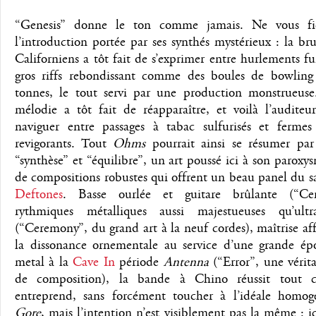
“Genesis” donne le ton comme jamais. Ne vous fi
l’introduction portée par ses synthés mystérieux : la bru
Californiens a tôt fait de s’exprimer entre hurlements fu
gros riffs rebondissant comme des boules de bowling
tonnes, le tout servi par une production monstrueuse
mélodie a tôt fait de réapparaître, et voilà l’auditeu
naviguer entre passages à tabac sulfurisés et fermes
revigorants. Tout
Ohms
pourrait ainsi se résumer par
“synthèse” et “équilibre”, un art poussé ici à son paroxy
de compositions robustes qui offrent un beau panel du sa
Deftones
. Basse ourlée et guitare brûlante (“Cer
rythmiques métalliques aussi majestueuses qu’ult
(“Ceremony”, du grand art à la neuf cordes), maîtrise af
la dissonance ornementale au service d’une grande ép
metal à la
Cave In
période
Antenna
(“Error”, une vérit
de composition), la bande à Chino réussit tout c
entreprend, sans forcément toucher à l’idéale homog
Gore
, mais l’intention n’est visiblement pas la même : ici,