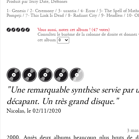
Produit par Terry Date, Deftones
1- Genesis / 2- Ceremony / 3- urantia / 4- Error / 5- The Spell of Math
Pompeji / 7- This Link Is Dead / 8- Radiant City / 9- Headless / 10- 
Vous aussi, notez cet album ! (47 votes)
Consultez le barème de la colonne de droite et donnez 
cet album
"Une remarquable synthèse servie par 
décapant. Un très grand disque."
Nicolas
, le
02/11/2020
3 min
2000. Après deux albums beaucoup plus bruts de dé