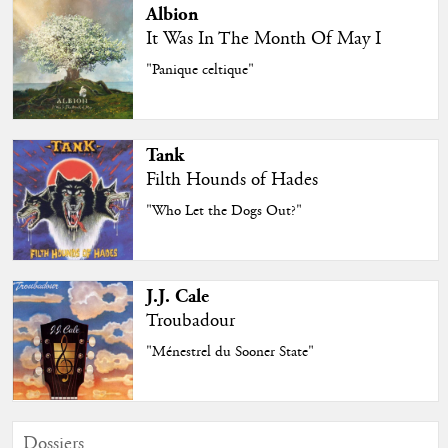
Albion
It Was In The Month Of May I
"Panique celtique"
Tank
Filth Hounds of Hades
"Who Let the Dogs Out?"
J.J. Cale
Troubadour
"Ménestrel du Sooner State"
Dossiers