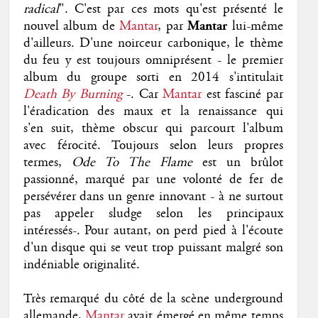
radical
". C'est par ces mots qu'est présenté le
nouvel album de
Mantar
, par
Mantar
lui-même
d'ailleurs. D'une noirceur carbonique, le thème
du feu y est toujours omniprésent - le premier
album du groupe sorti en 2014 s'intitulait
Death By Burning
-. Car
Mantar
est fasciné par
l'éradication des maux et la renaissance qui
s'en suit, thème obscur qui parcourt l'album
avec férocité. Toujours selon leurs propres
termes,
Ode To The Flame
est un brûlot
passionné, marqué par une volonté de fer de
persévérer dans un genre innovant - à ne surtout
pas appeler sludge selon les principaux
intéressés-. Pour autant, on perd pied à l'écoute
d'un disque qui se veut trop puissant malgré son
indéniable originalité.
Très remarqué du côté de la scène underground
allemande,
Mantar
avait émergé en même temps