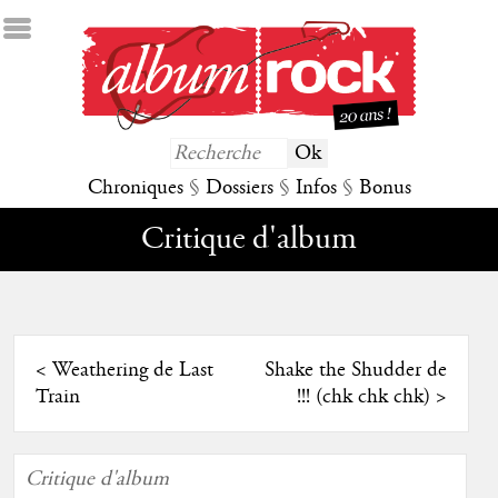
Chroniques
§
Dossiers
§
Infos
§
Bonus
Critique d'album
<
Weathering de Last
Shake the Shudder de
Train
!!! (chk chk chk)
>
Critique d'album