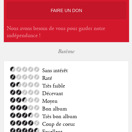
FAIRE UN DON
Nous avons besoin de vous pour garder notre
indépendance !
Barème
Sans intérêt
Raté
Très faible
Décevant
Moyen
Bon album
Très bon album
Coup de coeur