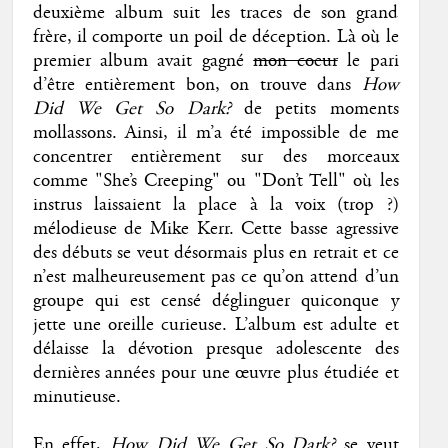
deuxième album suit les traces de son grand
frère, il comporte un poil de déception. Là où le
premier album avait gagné
mon coeur
le pari
d’être entièrement bon, on trouve dans
How
Did We Get So Dark?
de petits moments
mollassons. Ainsi, il m’a été impossible de me
concentrer entièrement sur des morceaux
comme "She’s Creeping" ou "Don’t Tell" où les
instrus laissaient la place à la voix (trop ?)
mélodieuse de Mike Kerr. Cette basse agressive
des débuts se veut désormais plus en retrait et ce
n’est malheureusement pas ce qu’on attend d’un
groupe qui est censé déglinguer quiconque y
jette une oreille curieuse. L’album est adulte et
délaisse la dévotion presque adolescente des
dernières années pour une œuvre plus étudiée et
minutieuse.
En effet,
How Did We Get So Dark?
se veut