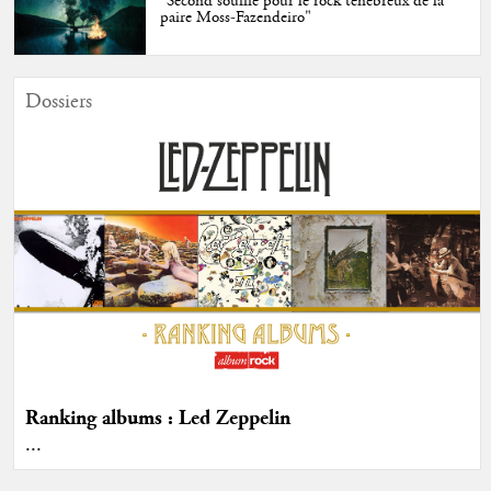
"Second souffle pour le rock ténébreux de la
paire Moss-Fazendeiro"
Dossiers
Ranking albums : Led Zeppelin
...