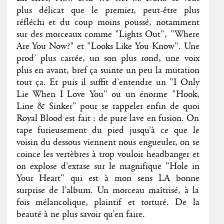
plus délicat que le premier, peut-être plus
réfléchi et du coup moins poussé, notamment
sur des morceaux comme "Lights Out", "Where
Are You Now?" et "Looks Like You Know". Une
prod’ plus carrée, un son plus rond, une voix
plus en avant, bref ça suinte un peu la mutation
tout ça. Et puis il suffit d’entendre un "I Only
Lie When I Love You" ou un énorme "Hook,
Line & Sinker" pour se rappeler enfin de quoi
Royal Blood est fait : de pure lave en fusion. On
tape furieusement du pied jusqu’à ce que le
voisin du dessous viennent nous engueuler, on se
coince les vertèbres à trop vouloir headbanger et
on explose d’extase sur le magnifique "Hole in
Your Heart" qui est à mon sens LA bonne
surprise de l’album. Un morceau maîtrisé, à la
fois mélancolique, plaintif et torturé. De la
beauté à ne plus savoir qu’en faire.