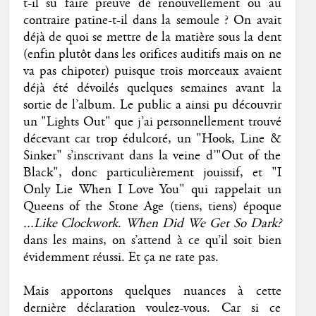
t-il su faire preuve de renouvellement ou au
contraire patine-t-il dans la semoule ? On avait
déjà de quoi se mettre de la matière sous la dent
(enfin plutôt dans les orifices auditifs mais on ne
va pas chipoter) puisque trois morceaux avaient
déjà été dévoilés quelques semaines avant la
sortie de l’album. Le public a ainsi pu découvrir
un "Lights Out" que j’ai personnellement trouvé
décevant car trop édulcoré, un "Hook, Line &
Sinker" s’inscrivant dans la veine d’"Out of the
Black", donc particulièrement jouissif, et "I
Only Lie When I Love You" qui rappelait un
Queens of the Stone Age (tiens, tiens) époque
...Like Clockwork
.
When Did We Get So Dark?
dans les mains, on s’attend à ce qu’il soit bien
évidemment réussi. Et ça ne rate pas.
Mais apportons quelques nuances à cette
dernière déclaration voulez-vous. Car si ce