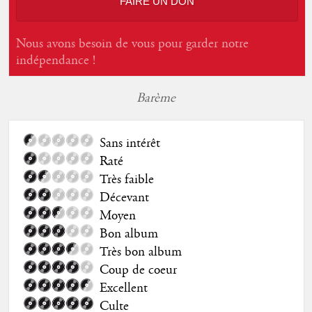
FAIRE UN DON
Nous avons besoin de vous pour garder notre
indépendance !
Barème
Sans intérêt
Raté
Très faible
Décevant
Moyen
Bon album
Très bon album
Coup de coeur
Excellent
Culte