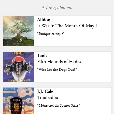
À lire également
Albion
It Was In The Month Of May I
"Panique celtique"
Tank
Filth Hounds of Hades
"Who Let the Dogs Out?"
J.J. Cale
Troubadour
"Ménestrel du Sooner State"