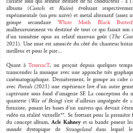
carrière solo qui semble dénuée de fil conducteur - à 
albums (
Castels
et
Ruins
) évoluant respectivem
expérimentale (un peu naïve) et metal alternatif (assez in
groupe secondaire
White Moth Black Butterf
malheureusement vu destitué de tout ce qui faisait son
d’un troisième opus au relatif mauvais goût (
The Cost
2021). Une mue est amorcée du côté du chanteur britan
meilleur et pour le pire...
Quant à
TesseracT
, on perçoit depuis quelques temp
transcender la musique avec une approche très graphiq
cinématographique. Dernièrement, le groupe au cube co
avec
Portals
(2021) une expérience live d’un autre genre
captivante sous fond d’imagerie SF. La conception du 
quintette (
War of Being
) s’est d’ailleurs imprégnée de c
futuriste, posant les bases d’un univers qui devrait s’éte
vidéo en réalité virtuelle**. Se frottant pour la première f
du concept album,
Acle Kahney
et sa bande posent leu
monde dystopique de
Strangeland
dans lequel les