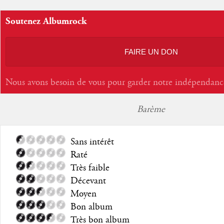
Soutenez Albumrock
FAIRE UN DON
Nous avons besoin de vous pour garder notre indépendanc
Barème
Sans intérêt
Raté
Très faible
Décevant
Moyen
Bon album
Très bon album