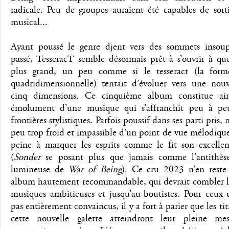
radicale. Peu de groupes auraient été capables de sort
musical...
Ayant poussé le genre djent vers des sommets insou
passé, TesseracT semble désormais prêt à s’ouvrir à qu
plus grand, un peu comme si le tesseract (la form
quadridimensionnelle) tentait d’évoluer vers une nou
cinq dimensions. Ce cinquième album constitue ain
émolument d’une musique qui s’affranchit peu à peu
frontières stylistiques. Parfois poussif dans ses parti pris,
peu trop froid et impassible d’un point de vue mélodiqu
peine à marquer les esprits comme le fit son excellen
(
Sonder
se posant plus que jamais comme l’antithès
lumineuse de
War of Being
). Ce cru 2023 n’en rest
album hautement recommandable, qui devrait combler l
musiques ambitieuses et jusqu’au-boutistes. Pour ceux 
pas entièrement convaincus, il y a fort à parier que les tit
cette nouvelle galette atteindront leur pleine me