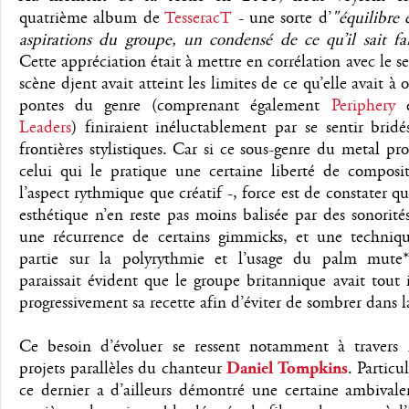
quatrième album de
TesseracT
- une sorte d’
"équilibre 
aspirations du groupe, un condensé de ce qu’il sait f
Cette appréciation était à mettre en corrélation avec le s
scène djent avait atteint les limites de ce qu’elle avait à of
pontes du genre (comprenant également
Periphery
Leaders
) finiraient inéluctablement par se sentir bridé
frontières stylistiques. Car si ce sous-genre du metal pro
celui qui le pratique une certaine liberté de composit
l’aspect rythmique que créatif -, force est de constater q
esthétique n’en reste pas moins balisée par des sonorités
une récurrence de certains gimmicks, et une techniq
partie sur la polyrythmie et l’usage du palm mute*
paraissait évident que le groupe britannique avait tout i
progressivement sa recette afin d’éviter de sombrer dans l
Ce besoin d’évoluer se ressent notamment à travers l
projets parallèles du chanteur
Daniel Tompkins
. Particu
ce dernier a d’ailleurs démontré une certaine ambivale