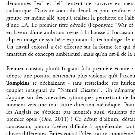
dénommés "ex" et "el" tentent de survivre en men
cathartique. Dans un souci du détail, et pour renforcer 
groupe est même allé jusqu’à réaliser la pochette de l’al
d’une I.A. Le premier titre dévoilé (l’éponyme "War of
en faveur d’une ambition revue à la hausse à l’occasio
clip en image de synthèse exploitant la technologie de 
Un travail colossal a été effectué sur la forme (ce qui de
amateurs de concepts ambitieux), mais qu’en est-il de la
Premier constat, plutôt fragrant à la première écoute 
adopte une posture nettement plus violente qu’à l’acc
Tompkins
se déchainant - sans restreindre ses hurle
couplet inaugural de "Natural Disaster". Un démarra
s’appuie sur des virevoltes rythmiques permettant de b
moment vers une tout autre direction mélodique. Pour l
les Anglais ne s’étaient pas montrés aussi virulents d
premier opus (
One
, 2011) ! Ce début d’album, déstabi
concession, pourra s’avérer difficile à appréhender tan
choses différentes. Faites-vous à l’idée, car ce cinquième