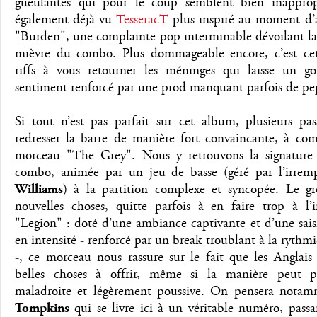
gueulantes qui pour le coup semblent bien inappr
également déjà vu
TesseracT
plus inspiré au moment d’a
"Burden", une complainte pop interminable dévoilant la 
mièvre du combo. Plus dommageable encore, c’est ce
riffs à vous retourner les méninges qui laisse un go
sentiment renforcé par une prod manquant parfois de peps
Si tout n’est pas parfait sur cet album, plusieurs pas
redresser la barre de manière fort convaincante, à co
morceau "The Grey". Nous y retrouvons la signature
combo, animée par un jeu de basse (géré par l’irrem
Williams
) à la partition complexe et syncopée. Le g
nouvelles choses, quitte parfois à en faire trop à l’
"Legion" : doté d’une ambiance captivante et d’une sai
en intensité - renforcé par un break troublant à la rythm
-, ce morceau nous rassure sur le fait que les Anglais
belles choses à offrir, même si la manière peut pa
maladroite et légèrement poussive. On pensera nota
Tompkins
qui se livre ici à un véritable numéro, passa