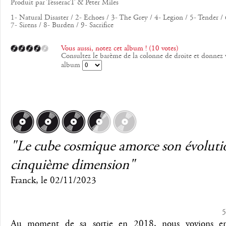
Produit par TesseracT & Peter Miles
1- Natural Disaster / 2- Echoes / 3- The Grey / 4- Legion / 5- Tender /
7- Sirens / 8- Burden / 9- Sacrifice
Vous aussi, notez cet album ! (10 votes)
Consultez le barème de la colonne de droite et donnez v
album
"Le cube cosmique amorce son évolutio
cinquième dimension"
Franck
, le
02/11/2023
5
Au moment de sa sortie en 2018, nous voyions 