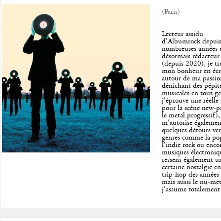
(Paris)
Lecteur assidu
d'Albumrock depuis
nombreuses années 
désormais rédacteur
(depuis 2020), je tr
mon bonheur en écr
autour de ma passio
dénichant des pépit
musicales en tout ge
j'éprouve une réelle 
pour la scène new-p
le metal progressif),
m'autorise égalemen
quelques détours ver
genres comme la po
l'indie rock ou encor
musiques électroniqu
ressens également u
certaine nostalgie en
trip-hop des années
mais aussi le nü-met
j'assume totalement 