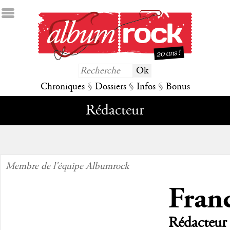
Chroniques
§
Dossiers
§
Infos
§
Bonus
Rédacteur
Membre de l'équipe Albumrock
Fran
Rédacteur