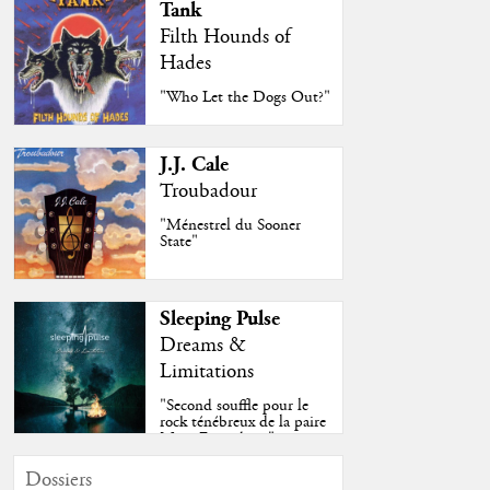
Tank
Filth Hounds of
Hades
"Who Let the Dogs Out?"
J.J. Cale
Troubadour
"Ménestrel du Sooner
State"
Sleeping Pulse
Dreams &
Limitations
"Second souffle pour le
rock ténébreux de la paire
Moss-Fazendeiro"
Dossiers