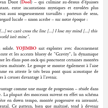
van Dorst (
Dool
) – qui culmine au-dessus d’épaisses
tant, entre incantations mystiques et envolées plus
 eux aussi soigneusement travaillés : porteurs de sens,
regard lucide – sinon acerbe – sur notre époque :
...]
we can’t cross the line [...]
I lose my mind [...]
this
orld isn’t mine".
u solide.
YOJIMBO
sait exploiter avec discernement
 brute et les accents bluesy de "Gravity", la dynamique
ore les élans post-rock qui ponctuent certaines montées
bien maîtrisée. Le groupe se montre également à l’aise
omme en atteste le très beau pont quasi acoustique de
s à creuser davantage à l’avenir.
avantage comme une marge de progression – réside dans
e. La plupart des morceaux suivent en effet un schéma
tière en down tempo, montée progressive en intensité,
ental. Ce pattern, bien que maîtrisé, tend à devenir