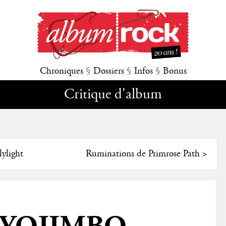
Chroniques
§
Dossiers
§
Infos
§
Bonus
Critique d'album
ylight
Ruminations de Primrose Path
>