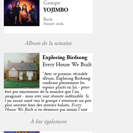
Groupe
YOJIMBO
Rock
Stoner rock
Album de la semaine
Exploring Birdsong
Every House We Built
"
Avec ce premier véritable
album, Exploring Birdsong
confirme pleinement les
espoirs placés en lui - peut-
être pas exactement de la manière que l'on
imaginait - mais avec une réussite indéniable. Si
l'on aurait aimé voir le groupe s'aventurer un peu
plus souvent hors des sentiers balisés,
Every
House We Built
n'en demeure pas moins l'une
des très belles surprises de cette année, porté par
plusieurs morceaux qui trouveront sans difficulté
À lire également
une place de choix dans vos playlists estivales.
"