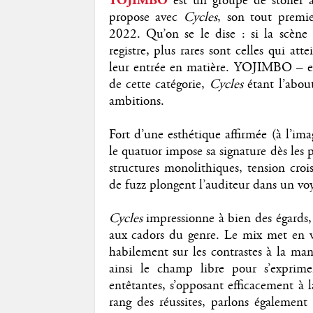
YOJIMBO
est un groupe de stoner à
propose avec
Cycles
, son tout premi
2022. Qu’on se le dise : si la scène 
registre, plus rares sont celles qui at
leur entrée en matière. YOJIMBO – en m
de cette catégorie,
Cycles
étant l’abou
ambitions.
Fort d’une esthétique affirmée (à l’im
le quatuor impose sa signature dès les
structures monolithiques, tension croi
de fuzz plongent l’auditeur dans un vo
Cycles
impressionne à bien des égards,
aux cadors du genre. Le mix met en va
habilement sur les contrastes à la man
ainsi le champ libre pour s’exprime
entêtantes, s’opposant efficacement à 
rang des réussites, parlons égalemen