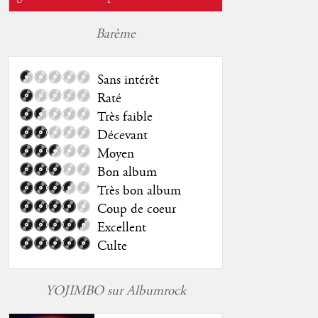
Barème
Sans intérêt
Raté
Très faible
Décevant
Moyen
Bon album
Très bon album
Coup de coeur
Excellent
Culte
YOJIMBO sur Albumrock