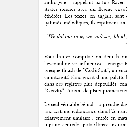
androgyne – rappelant parfois Raven 
strates sonores avec un flegme envoû
éthérées. Les textes, en anglais, sont
rythmés, mélodiques, ils expriment un 
"We did our time, we can’t stay blind [
w
Vous l’aurez compris : on tient là d
l’éventail de ses influences. L’énergie
presque thrash de "God’s Spit", ou enc
en intensité témoignent d’une palette 
dans des registres plus dépouillés, c
"Gravity". Autant de pistes prometteuse
Le seul véritable bémol – à prendre d
une certaine redondance dans l’écritur
relativement similaire : entrée en ma
rupture centrale, puis climax instrum