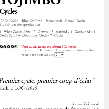
YOJIMBO
Cycles
(25/04/2025 - Blue Cat Prod - Stoner rock - Genre : Rock)
Produit par Autoproduction
1- What Comes After / 2- Gravity / 3- rosebud / 4- Unchained / 5-
God's Spit / 6- Doomsday Clock / 7- Cycles
Vous aussi, notez cet album ! (2 votes)
Consultez le barème de la colonne de droite et donnez
votre note à cet album
Premier cycle, premier coup d’éclat"
anck
, le
16/07/2025
2 min
(
646
mots)