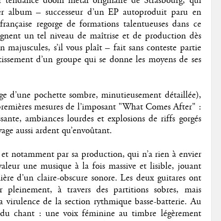
 tendance doom metal originaire de Strasbourg, qui
er album – successeur d’un EP autoproduit paru en
française regorge de formations talentueuses dans ce
teignent un tel niveau de maîtrise et de production dès
ajuscules, s’il vous plaît – fait sans conteste partie
tissement d’un groupe qui se donne les moyens de ses
age d’une pochette sombre, minutieusement détaillée),
 premières mesures de l’imposant "What Comes After" :
ssante, ambiances lourdes et explosions de riffs gorgés
yage aussi ardent qu’envoûtant.
 et notamment par sa production, qui n’a rien à envier
leur une musique à la fois massive et lisible, jouant
ière d’un claire-obscure sonore. Les deux guitares ont
r pleinement, à travers des partitions sobres, mais
la virulence de la section rythmique basse-batterie. Au
t du chant : une voix féminine au timbre légèrement