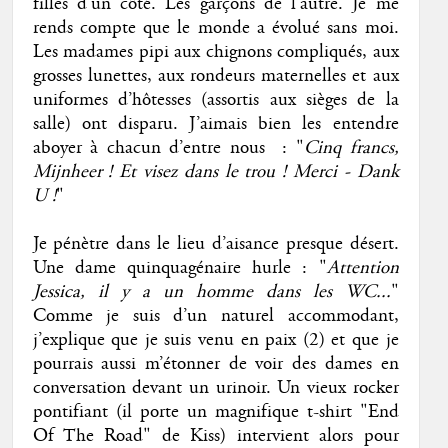
filles d’un côté. Les garçons de l’autre. Je me
rends compte que le monde a évolué sans moi.
Les madames pipi aux chignons compliqués, aux
grosses lunettes, aux rondeurs maternelles et aux
uniformes d’hôtesses (assortis aux sièges de la
salle) ont disparu. J’aimais bien les entendre
aboyer à chacun d’entre nous : "
Cinq francs,
Mijnheer ! Et visez dans le trou ! Merci - Dank
U !
"
Je pénètre dans le lieu d’aisance presque désert.
Une dame quinquagénaire hurle : "
Attention
Jessica, il y a un homme dans les WC...
"
Comme je suis d’un naturel accommodant,
j’explique que je suis venu en paix (2) et que je
pourrais aussi m’étonner de voir des dames en
conversation devant un urinoir. Un vieux rocker
pontifiant (il porte un magnifique t-shirt "End
Of The Road" de Kiss) intervient alors pour