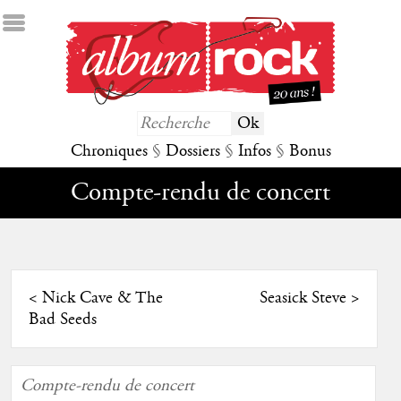
Chroniques
§
Dossiers
§
Infos
§
Bonus
Compte-rendu de concert
<
Nick Cave & The
Seasick Steve
>
Bad Seeds
Compte-rendu de concert