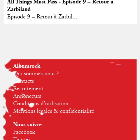
All Things Must Pass - Episode 9 – Retour à
Zarbiland
Episode 9 – Retour à Zarbil...
Albumrock
Qui sommes-nous ?
Contacts
Recrutement
Annonceurs
Conditions d'utilisation
Mentions légales & confidentialité
Nous suivre
Facebook
Twitter