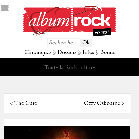
Chroniques
§
Dossiers
§
Infos
§
Bonus
Toute la Rock culture
<
The Cure
Ozzy Osbourne
>