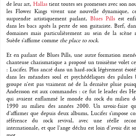
de leur art,
Hallas
tient toutes ses promesses avec son no
les Flower Kings vivent une nouvelle dynamique, ce
surprendre artistiquement parlant,
Blues Pills
est enf
dans les bacs après la perte de son guitariste. Bref, dan
domaines mais particulièrement au sein de la scène re
Suède s’affirme comme
the place to rock
.
Et en parlant de Blues Pills, une autre formation mené
chanteuse charismatique a proposé un troisième volet c
: Lucifer. Plus ancré dans un hard-rock légèrement ésot
dans les méandres soul et psychédéliques des pilules b
groupe n’est pas vraiment né de la dernière pluie puis
Andersson est aux commandes : ce fut le leader des Hel
qui avaient enflammé le monde du rock du milieu d
1990 au milieu des années 2000. Un savoir-faire q
d'affirmer que depuis deux albums, Lucifer s’impose 
référence du rock revival, avec une réelle recon
internationale, et que l’ange déchu est loin d’avoir dit s
mot.