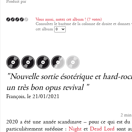
Produit par
Vous aussi, notez cet album ! (7 votes)
Consultez le barème de la colonne de droite et donnez 
cet album
"Nouvelle sortie ésotérique et hard-ro
un très bon opus revival "
François
, le
21/01/2021
2 min
2020 a été une année scandinave – pour ce qui est du 
particulièrement suédoise :
Night
et
Dead Lord
sont a