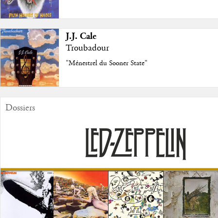
J.J. Cale
Troubadour
"Ménestrel du Sooner State"
Dossiers