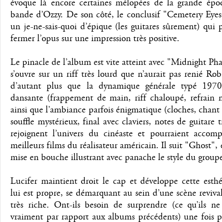
évoque là encore certaines mélopées de la grande épo
bande d’Ozzy. De son côté, le conclusif "Cemetery Eyes
un je-ne-sais-quoi d’épique (les guitares sûrement) qui
fermer l’opus sur une impression très positive.
Le pinacle de l’album est vite atteint avec "Midnight Ph
s’ouvre sur un riff très lourd que n’aurait pas renié R
d’autant plus que la dynamique générale typé 1970’
dansante (frappement de main, riff chaloupé, refrain 
ainsi que l’ambiance parfois énigmatique (cloches, chant
souffle mystérieux, final avec claviers, notes de guitare t
rejoignent l’univers du cinéaste et pourraient accomp
meilleurs films du réalisateur américain. Il suit "Ghost", 
mise en bouche illustrant avec panache le style du group
Lucifer maintient droit le cap et développe cette esth
lui est propre, se démarquant au sein d’une scène reviva
très riche. Ont-ils besoin de surprendre (ce qu’ils ne
vraiment par rapport aux albums précédents) une fois p