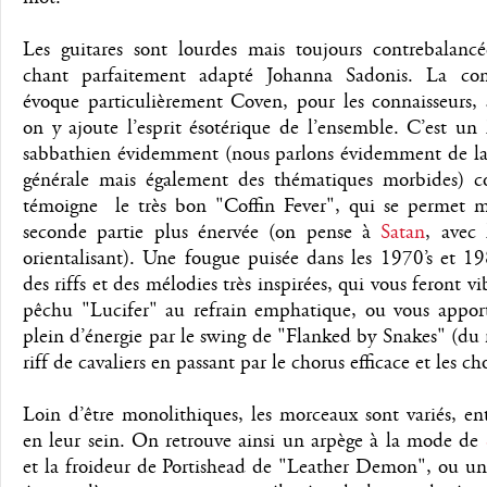
Les guitares sont lourdes mais toujours contrebalancé
chant parfaitement adapté Johanna Sadonis. La co
évoque particulièrement Coven, pour les connaisseurs, 
on y ajoute l’esprit ésotérique de l’ensemble. C’est un
sabbathien évidemment (nous parlons évidemment de la
générale mais également des thématiques morbides)
témoigne le très bon "Coffin Fever", qui se permet
seconde partie plus énervée (on pense à
Satan
, avec 
orientalisant). Une fougue puisée dans les 1970’s et 19
des riffs et des mélodies très inspirées, qui vous feront vi
pêchu "Lucifer" au refrain emphatique, ou vous appor
plein d’énergie par le swing de "Flanked by Snakes" (du 
riff de cavaliers en passant par le chorus efficace et les 
Loin d’être monolithiques, les morceaux sont variés, en
en leur sein. On retrouve ainsi un arpège à la mode de
et la froideur de Portishead de "Leather Demon", ou un