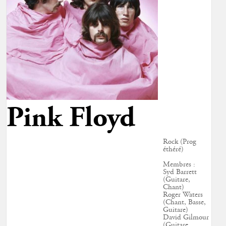
Pink Floyd
Rock (Prog
éthéré)
Membres :
Syd Barrett
(Guitare,
Chant)
Roger Waters
(Chant, Basse,
Guitare)
David Gilmour
(Guitare,