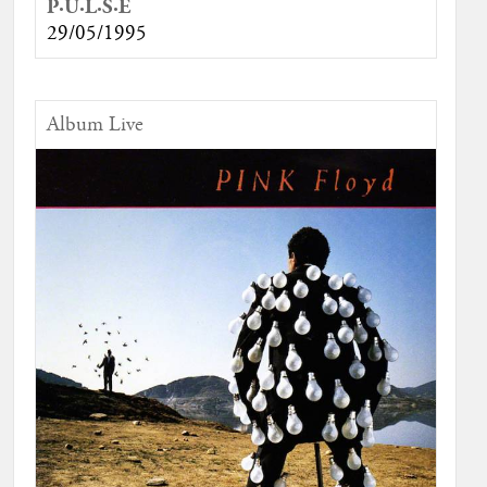
P·U·L·S·E
29/05/1995
Album Live