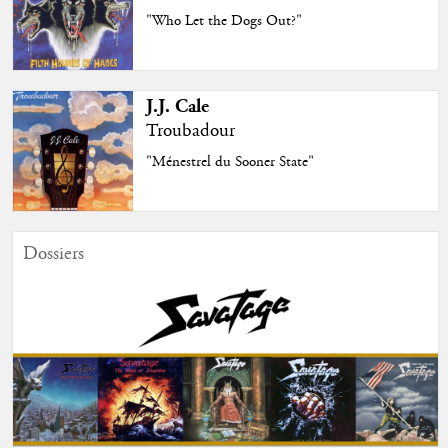
"Who Let the Dogs Out?"
J.J. Cale
Troubadour
"Ménestrel du Sooner State"
Dossiers