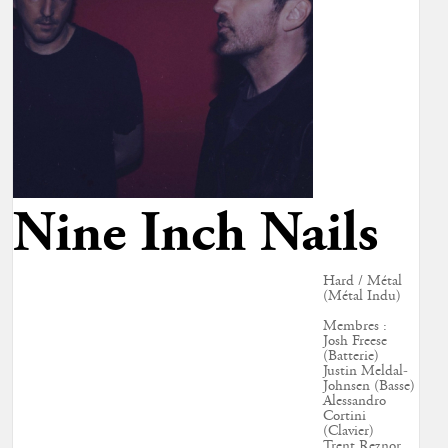
Nine Inch Nails
Hard / Métal
(Métal Indu)
Membres :
Josh Freese
(Batterie)
Justin Meldal-
Johnsen (Basse)
Alessandro
Cortini
(Clavier)
Trent Reznor