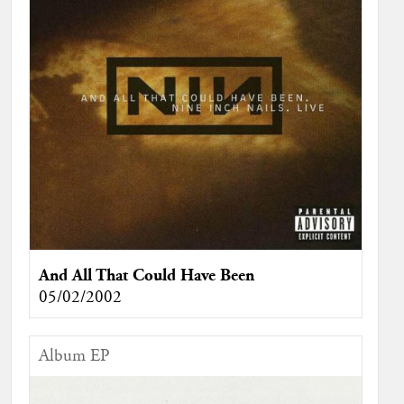
And All That Could Have Been
05/02/2002
Album EP